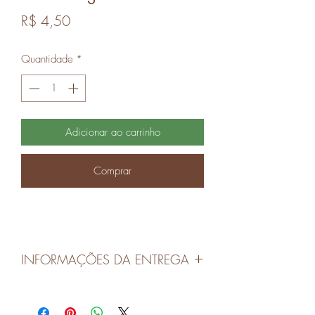
Preço
R$ 4,50
Quantidade
*
Adicionar ao carrinho
Comprar
INFORMAÇÕES DA ENTREGA
As entregas serão realizadas nas quartas-
feiras em Canoas e Porto Alegre.