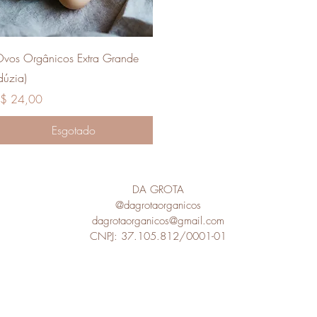
Visualização rápida
vos Orgânicos Extra Grande
dúzia)
reço
$ 24,00
Esgotado
DA GROTA
@dagrotaorganicos
dagrotaorganicos@gmail.com
CNPJ: 37.105.812/0001-01