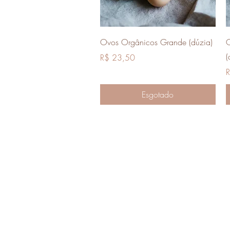
Visualização rápida
Ovos Orgânicos Grande (dúzia)
O
(
Preço
R$ 23,50
P
R
Esgotado