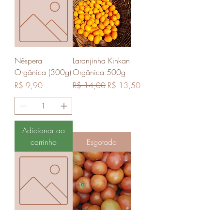
Nêspera
Laranjinha Kinkan
Orgânica (300g)
Orgânica 500g
Preço
Preço normal
Preço promocional
R$ 9,90
R$ 14,00
R$ 13,50
Adicionar ao
carrinho
Esgotado