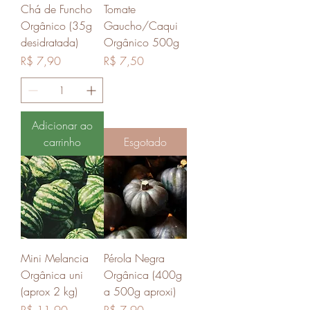
Chá de Funcho
Tomate
Orgânico (35g
Gaucho/Caqui
desidratada)
Orgânico 500g
Preço
Preço
R$ 7,90
R$ 7,50
Adicionar ao
carrinho
Esgotado
Mini Melancia
Pérola Negra
Orgânica uni
Orgânica (400g
(aprox 2 kg)
a 500g aproxi)
Preço
Preço