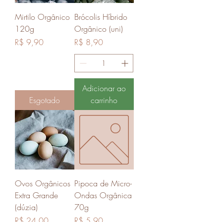
Mirtilo Orgânico
Brócolis Híbrido
120g
Orgânico (uni)
Preço
Preço
R$ 9,90
R$ 8,90
Adicionar ao
Esgotado
carrinho
Ovos Orgânicos
Pipoca de Micro-
Extra Grande
Ondas Orgânica
(dúzia)
70g
Preço
Preço
R$ 24,00
R$ 5,90