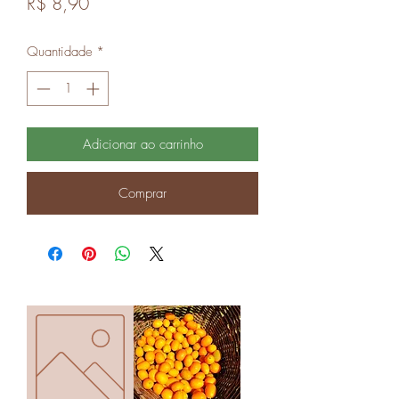
Preço
R$ 8,90
Quantidade
*
Adicionar ao carrinho
Comprar