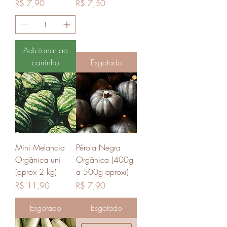
Preço
Preço
R$ 7,90
R$ 7,50
Adicionar ao
carrinho
Esgotado
Mini Melancia
Pérola Negra
Orgânica uni
Orgânica (400g
(aprox 2 kg)
a 500g aproxi)
Preço
Preço
R$ 11,90
R$ 7,90
Esgotado
Esgotado