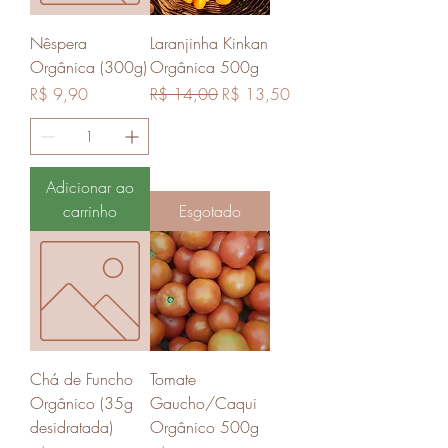
Nêspera
Laranjinha Kinkan
Orgânica (300g)
Orgânica 500g
Preço
Preço normal
Preço promocional
R$ 9,90
R$ 14,00
R$ 13,50
Adicionar ao
carrinho
Esgotado
Chá de Funcho
Tomate
Orgânico (35g
Gaucho/Caqui
desidratada)
Orgânico 500g