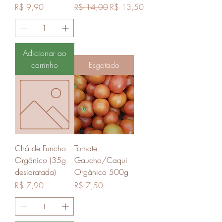
Preço
Preço normal
Preço promocional
R$ 9,90
R$ 14,00
R$ 13,50
Adicionar ao
carrinho
Esgotado
Chá de Funcho
Tomate
Orgânico (35g
Gaucho/Caqui
desidratada)
Orgânico 500g
Preço
Preço
R$ 7,90
R$ 7,50