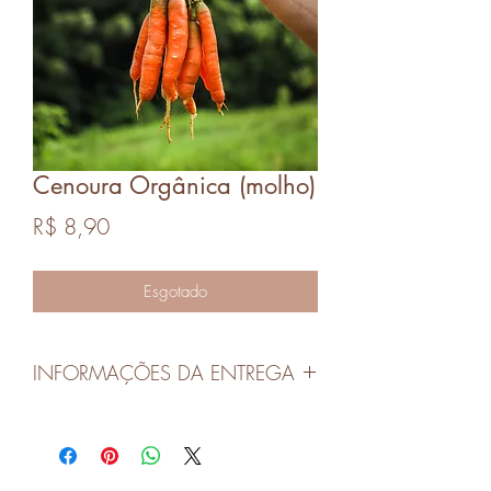
Cenoura Orgânica (molho)
Preço
R$ 8,90
Esgotado
INFORMAÇÕES DA ENTREGA
As entregas serão realizadas nas quartas-
feiras em Canoas e Porto Alegre.
O pedidos devem ser realizados no dia