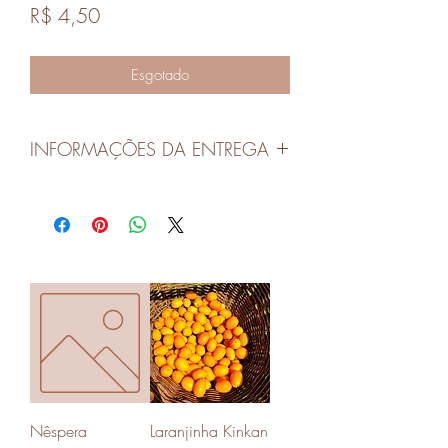
Preço
R$ 4,50
Esgotado
INFORMAÇÕES DA ENTREGA
As entregas serão realizadas nas quartas-
feiras em Canoas e Porto Alegre.
O pedidos devem ser realizados no dia
anterior até às 14 horas para mantermos
a qualidade dos produtos.
Os horários das entregas serão
combinados com cada cliente.
Nêspera
Laranjinha Kinkan