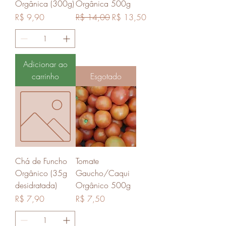
Orgânica (300g)
Orgânica 500g
Preço
Preço normal
Preço promocional
R$ 9,90
R$ 14,00
R$ 13,50
Adicionar ao
carrinho
Esgotado
Chá de Funcho
Tomate
Orgânico (35g
Gaucho/Caqui
desidratada)
Orgânico 500g
Preço
Preço
R$ 7,90
R$ 7,50