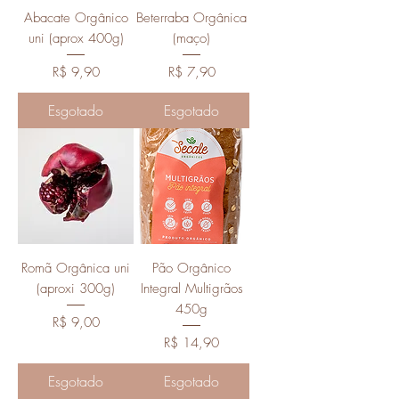
Abacate Orgânico
Beterraba Orgânica
uni (aprox 400g)
(maço)
Preço
Preço
R$ 9,90
R$ 7,90
Esgotado
Esgotado
Romã Orgânica uni
Pão Orgânico
(aproxi 300g)
Integral Multigrãos
450g
Preço
R$ 9,00
Preço
R$ 14,90
Esgotado
Esgotado