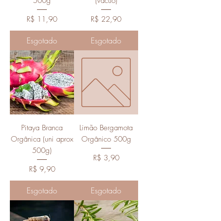
500g
(vácuo)
Preço
Preço
R$ 11,90
R$ 22,90
Esgotado
Esgotado
Pitaya Branca
Limão Bergamota
Orgânica (uni aprox
Orgânico 500g
500g)
Preço
R$ 3,90
Preço
R$ 9,90
Esgotado
Esgotado