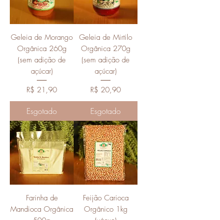
Geleia de Morango
Geleia de Mirtilo
Orgânica 260g
Orgânica 270g
(sem adição de
(sem adição de
açúcar)
açúcar)
Preço
Preço
R$ 21,90
R$ 20,90
Esgotado
Esgotado
Farinha de
Feijão Carioca
Mandioca Orgânica
Orgânico 1kg