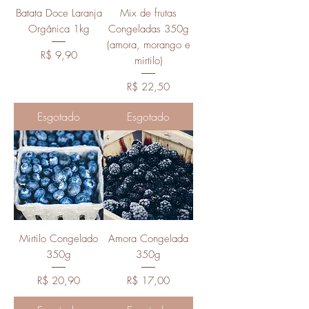
Batata Doce Laranja
Mix de frutas
Orgânica 1kg
Congeladas 350g
(amora, morango e
Preço
R$ 9,90
mirtilo)
Preço
R$ 22,50
Esgotado
Esgotado
Mirtilo Congelado
Amora Congelada
350g
350g
Preço
Preço
R$ 20,90
R$ 17,00