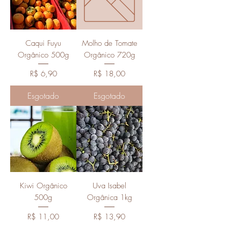
Caqui Fuyu
Molho de Tomate
Orgânico 500g
Orgânico 720g
Preço
Preço
R$ 6,90
R$ 18,00
Esgotado
Esgotado
Kiwi Orgânico
Uva Isabel
500g
Orgânica 1kg
Preço
Preço
R$ 11,00
R$ 13,90