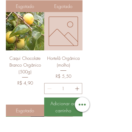
Esgotado
Esgotado
Caqui Chocolate
Hortelã Orgânica
Branco Orgânico
(molho)
(500g)
Preço
R$ 5,50
Preço
R$ 4,90
Adicionar ao
Esgotado
carrinho
Novidade