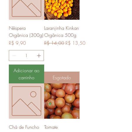
Nêspera
Laranjinha Kinkan
Orgânica (300g)
Orgânica 500g
Preço
Preço normal
Preço promocional
R$ 9,90
R$ 14,00
R$ 13,50
Adicionar ao
carrinho
Esgotado
Chá de Funcho
Tomate