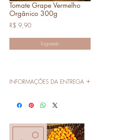
Tomate Grape Vermelho
Orgânico 300g
Preço
R$ 9,90
Esgotado
INFORMAÇÕES DA ENTREGA
As entregas serão realizadas nas quartas-
feiras em Canoas e Porto Alegre.
O pedidos devem ser realizados no dia
anterior até às 14 horas para mantermos
a qualidade dos produtos.
Os horários das entregas serão
combinados com cada cliente.