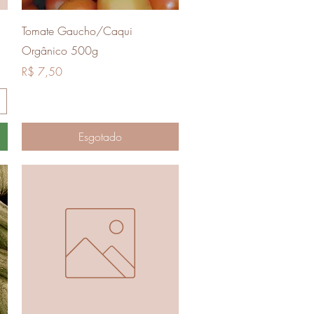
Visualização rápida
Tomate Gaucho/Caqui
Orgânico 500g
Preço
R$ 7,50
Esgotado