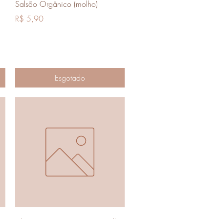
Visualização rápida
Salsão Orgânico (molho)
Preço
R$ 5,90
Esgotado