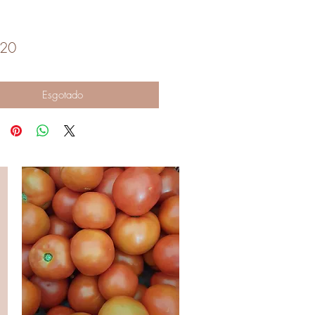
Preço
,20
Esgotado