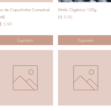
Visualização rápida
Visualização rápida
lor de Copuchinha Comestível
Mirtilo Orgânico 120g
bdj)
Preço
R$ 9,90
reço
$ 5,90
Esgotado
Esgotado