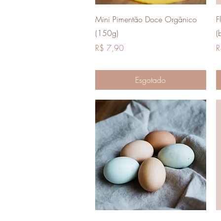
Visualização rápida
Mini Pimentão Doce Orgânico
F
(150g)
(
Preço
P
R$ 7,90
R
Esgotado