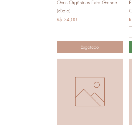
Visualização rápida
Ovos Orgânicos Extra Grande
P
(dúzia)
O
Preço
P
R$ 24,00
R
Esgotado