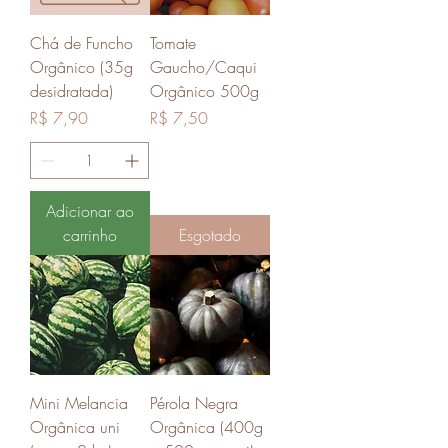
Chá de Funcho
Tomate
Orgânico (35g
Gaucho/Caqui
desidratada)
Orgânico 500g
Preço
Preço
R$ 7,90
R$ 7,50
Adicionar ao
carrinho
Esgotado
Mini Melancia
Pérola Negra
Orgânica uni
Orgânica (400g