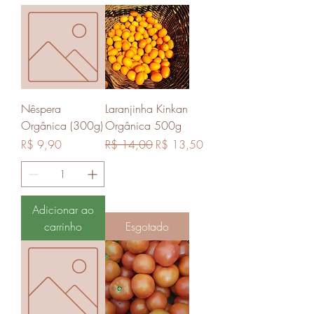
Nêspera
Laranjinha Kinkan
Orgânica (300g)
Orgânica 500g
Preço
Preço normal
Preço promocional
R$ 9,90
R$ 14,00
R$ 13,50
Adicionar ao
carrinho
Esgotado