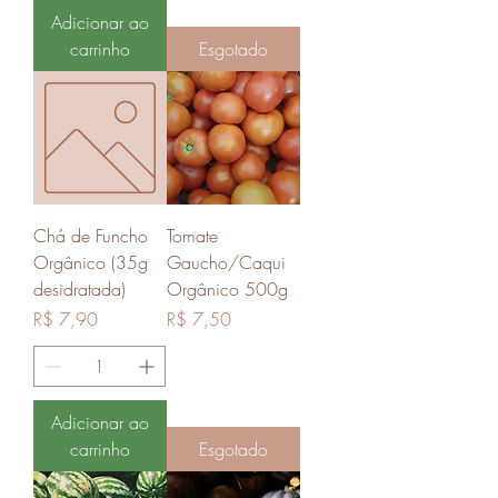
Adicionar ao
carrinho
Esgotado
Chá de Funcho
Tomate
Orgânico (35g
Gaucho/Caqui
desidratada)
Orgânico 500g
Preço
Preço
R$ 7,90
R$ 7,50
Adicionar ao
carrinho
Esgotado