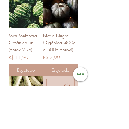
Mini Melancia
Pérola Negra
Orgânica uni
Orgânica (400g
(aprox 2 kg)
a 500g aproxi)
Preço
Preço
R$ 11,90
R$ 7,90
Esgotado
Esgotado
Abobrinha
Chá Camomila
Italiana Orgânica
Orgânico (30g