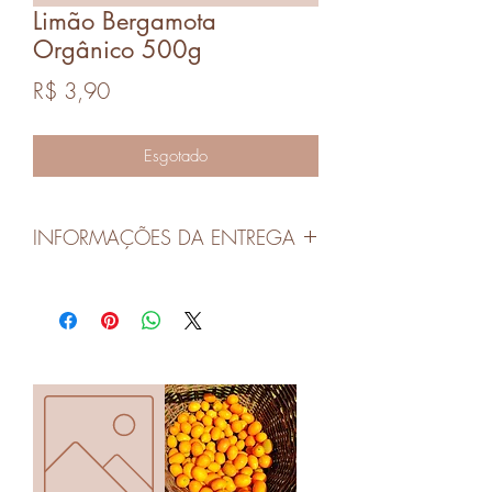
Limão Bergamota
Orgânico 500g
Preço
R$ 3,90
Esgotado
INFORMAÇÕES DA ENTREGA
As entregas serão realizadas nas quartas-
feiras em Canoas e Porto Alegre.
O pedidos devem ser realizados no dia
anterior até às 14 horas para mantermos
a qualidade dos produtos.
Os horários das entregas serão
combinados com cada cliente.