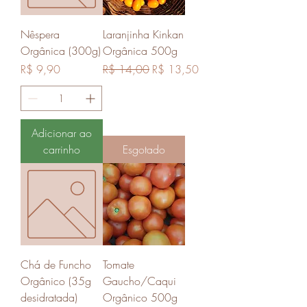
Nêspera
Laranjinha Kinkan
Orgânica (300g)
Orgânica 500g
Preço
Preço normal
Preço promocional
R$ 9,90
R$ 14,00
R$ 13,50
Adicionar ao
carrinho
Esgotado
Chá de Funcho
Tomate
Orgânico (35g
Gaucho/Caqui
desidratada)
Orgânico 500g