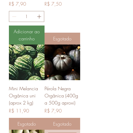
Preço
Preço
R$ 7,90
R$ 7,50
Adicionar ao
carrinho
Esgotado
Mini Melancia
Pérola Negra
Orgânica uni
Orgânica (400g
(aprox 2 kg)
a 500g aproxi)
Preço
Preço
R$ 11,90
R$ 7,90
Esgotado
Esgotado