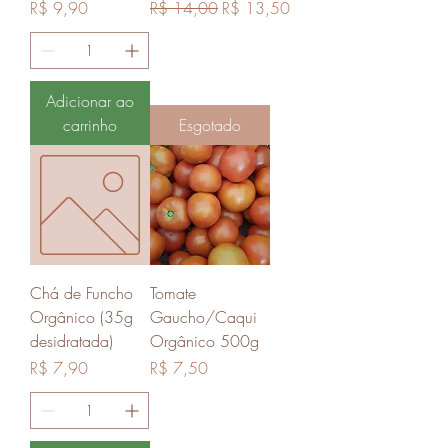
Preço
Preço normal
Preço promocional
R$ 9,90
R$ 14,00
R$ 13,50
Adicionar ao
carrinho
Esgotado
Chá de Funcho
Tomate
Orgânico (35g
Gaucho/Caqui
desidratada)
Orgânico 500g
Preço
Preço
R$ 7,90
R$ 7,50