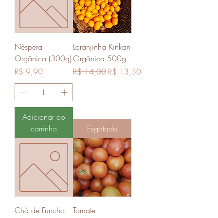
Nêspera
Laranjinha Kinkan
Orgânica (300g)
Orgânica 500g
Preço
Preço normal
Preço promocional
R$ 9,90
R$ 14,00
R$ 13,50
Adicionar ao
carrinho
Esgotado
Chá de Funcho
Tomate