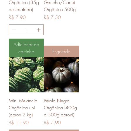
Orgânico (35g
Gaucho/Caqui
desidratada)
Orgânico 500g
Preço
Preço
R$ 7,90
R$ 7,50
Adicionar ao
carrinho
Esgotado
Mini Melancia
Pérola Negra
Orgânica uni
Orgânica (400g
(aprox 2 kg)
a 500g aproxi)
Preço
Preço
R$ 11,90
R$ 7,90