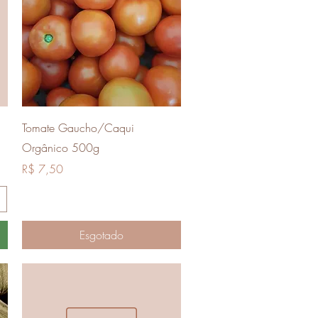
Visualização rápida
Tomate Gaucho/Caqui
Orgânico 500g
Preço
R$ 7,50
Esgotado