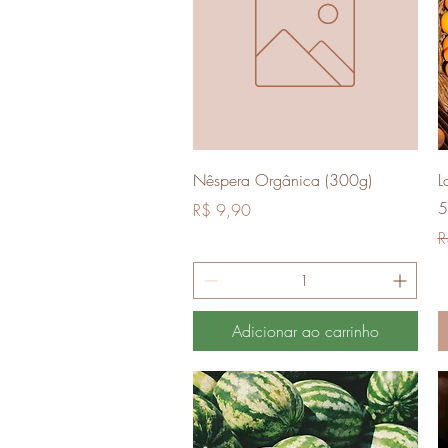
Visualização rápida
Nêspera Orgânica (300g)
L
5
Preço
R$ 9,90
P
R
Adicionar ao carrinho