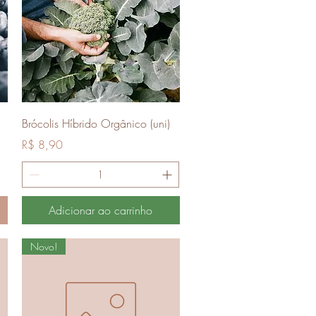
Visualização rápida
Brócolis Híbrido Orgânico (uni)
Preço
R$ 8,90
Adicionar ao carrinho
Novo!