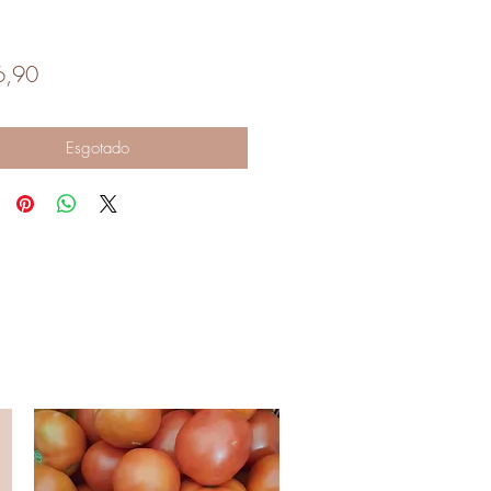
Preço
6,90
Esgotado