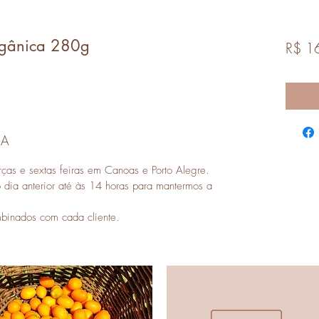
rgânica 280g
R$ 1
GA
rças e sextas feiras em Canoas e Porto Alegre.
dia anterior até às 14 horas para mantermos a
mbinados com cada cliente.