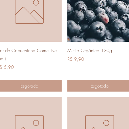
Visualização rápida
Visualização rápida
lor de Copuchinha Comestível
Mirtilo Orgânico 120g
bdj)
Preço
R$ 9,90
reço
$ 5,90
Esgotado
Esgotado