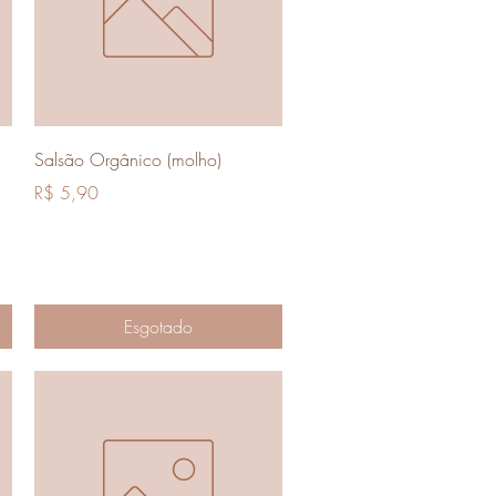
Visualização rápida
Salsão Orgânico (molho)
Preço
R$ 5,90
Esgotado