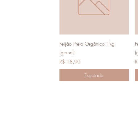
Visualização rápida
Feijão Preto Orgânico 1kg
F
(granel)
(
Preço
P
R$ 18,90
R
Esgotado