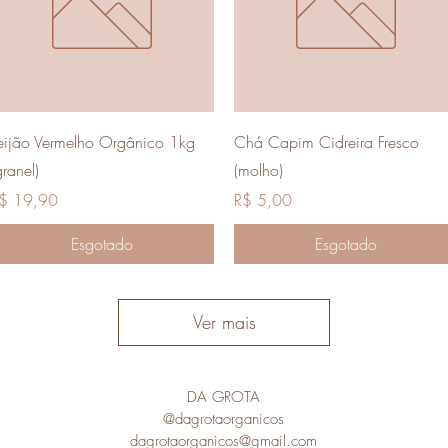
Visualização rápida
Visualização rápida
eijão Vermelho Orgânico 1kg
Chá Capim Cidreira Fresco
granel)
(molho)
reço
Preço
$ 19,90
R$ 5,00
Esgotado
Esgotado
Ver mais
DA GROTA
@dagrotaorganicos
dagrotaorganicos@gmail.com