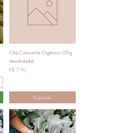
Visualização rápida
Chá Camomila Orgânico (30g
desidratada)
Preço
R$ 7,90
Esgotado