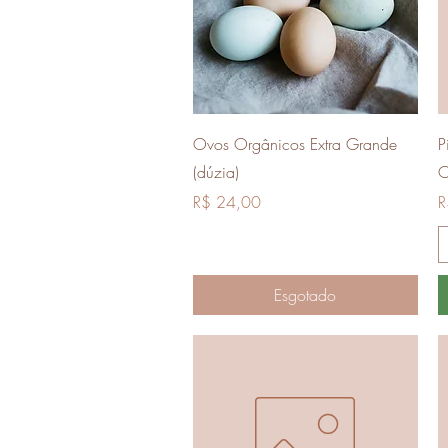
Visualização rápida
Ovos Orgânicos Extra Grande
P
(dúzia)
O
Preço
P
R$ 24,00
R
Esgotado