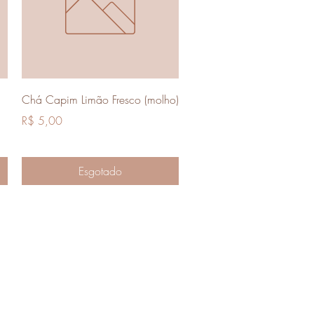
Visualização rápida
Chá Capim Limão Fresco (molho)
Preço
R$ 5,00
Esgotado