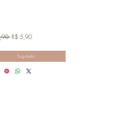
Preço
Preço
,90 
R$ 5,90
normal
promocional
Esgotado