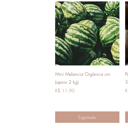
Visualização rápida
Mini Melancia Orgânica uni
P
(aprox 2 kg)
5
Preço
P
R$ 11,90
R
Esgotado