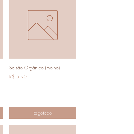
Visualização rápida
Salsão Orgânico (molho)
Preço
R$ 5,90
Esgotado