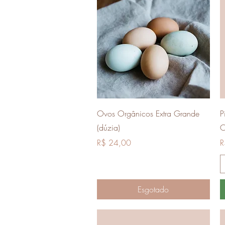
Visualização rápida
Ovos Orgânicos Extra Grande
P
(dúzia)
O
Preço
P
R$ 24,00
R
Esgotado