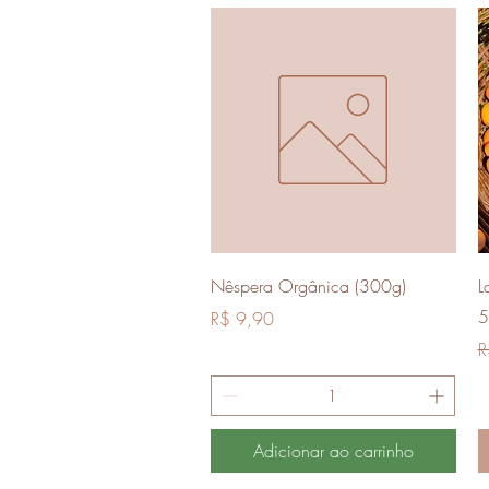
Visualização rápida
Nêspera Orgânica (300g)
L
5
Preço
R$ 9,90
P
R
Adicionar ao carrinho