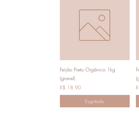
Visualização rápida
Feijão Preto Orgânico 1kg
F
(granel)
(
Preço
P
R$ 18,90
R
Esgotado