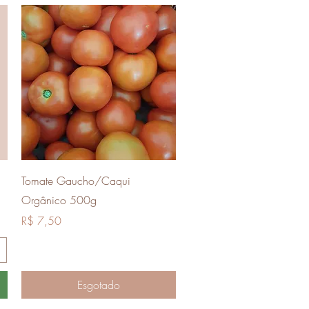
Visualização rápida
Tomate Gaucho/Caqui
Orgânico 500g
Preço
R$ 7,50
Esgotado