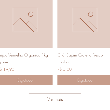
Visualização rápida
Visualização rápida
eijão Vermelho Orgânico 1kg
Chá Capim Cidreira Fresco
granel)
(molho)
reço
Preço
$ 19,90
R$ 5,00
Esgotado
Esgotado
Ver mais