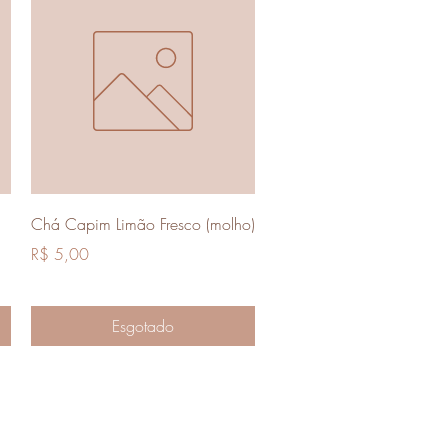
Visualização rápida
Chá Capim Limão Fresco (molho)
Preço
R$ 5,00
Esgotado