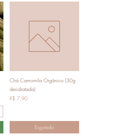
Visualização rápida
Chá Camomila Orgânico (30g
desidratada)
Preço
R$ 7,90
Esgotado