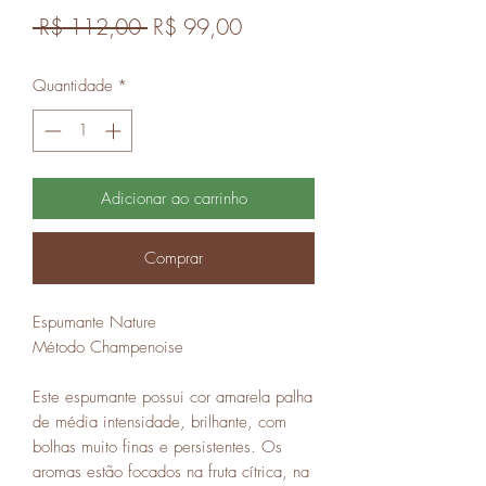
Preço
Preço
 R$ 112,00 
R$ 99,00
normal
promocional
Quantidade
*
Adicionar ao carrinho
Comprar
Espumante Nature
Método Champenoise
Este espumante possui cor amarela palha
de média intensidade, brilhante, com
bolhas muito finas e persistentes. Os
aromas estão focados na fruta cítrica, na