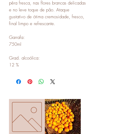
pêra fresca, nas flores brancas delicadas
e no leve toque de pão. Ataque
gustativo de ótima cremosidade, fresco,
final limpo e refrescante.
Garrafa:
750ml
Grad. alcoólica:
12 %