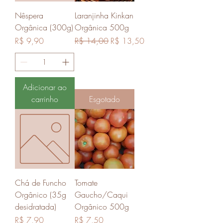
Nêspera
Laranjinha Kinkan
Orgânica (300g)
Orgânica 500g
Preço
Preço normal
Preço promocional
R$ 9,90
R$ 14,00
R$ 13,50
Adicionar ao
carrinho
Esgotado
Chá de Funcho
Tomate
Orgânico (35g
Gaucho/Caqui
desidratada)
Orgânico 500g
Preço
Preço
R$ 7,90
R$ 7,50