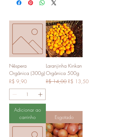
Nêspera
Laranjinha Kinkan
Orgânica (300g)
Orgânica 500g
Preço
Preço normal
Preço promocional
R$ 9,90
R$ 14,00
R$ 13,50
Adicionar ao
carrinho
Esgotado