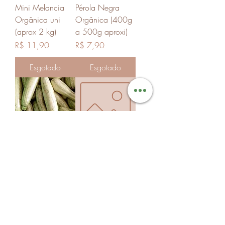
Mini Melancia
Pérola Negra
Orgânica uni
Orgânica (400g
(aprox 2 kg)
a 500g aproxi)
Preço
Preço
R$ 11,90
R$ 7,90
Esgotado
Esgotado
Abobrinha
Chá Camomila
Italiana Orgânica
Orgânico (30g
(500g aprox)
desidratada)
Preço
Preço
R$ 6,90
R$ 7,90