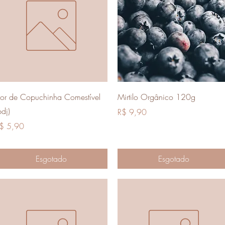
Visualização rápida
Visualização rápida
lor de Copuchinha Comestível
Mirtilo Orgânico 120g
bdj)
Preço
R$ 9,90
reço
$ 5,90
Esgotado
Esgotado