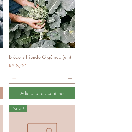
Visualização rápida
Brócolis Híbrido Orgânico (uni)
Preço
R$ 8,90
Adicionar ao carrinho
Novo!