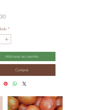
Preço
,30
dade
*
Adicionar ao carrinho
Comprar