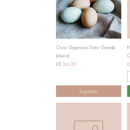
Visualização rápida
Ovos Orgânicos Extra Grande
P
(dúzia)
O
Preço
P
R$ 24,00
R
Esgotado