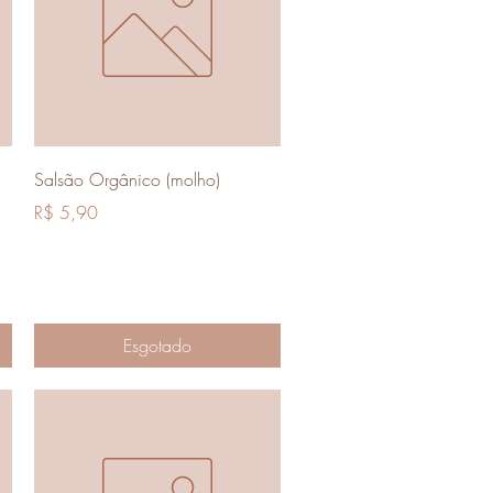
Visualização rápida
Salsão Orgânico (molho)
Preço
R$ 5,90
Esgotado