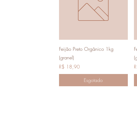
Visualização rápida
Feijão Preto Orgânico 1kg
F
(granel)
(
Preço
P
R$ 18,90
R
Esgotado