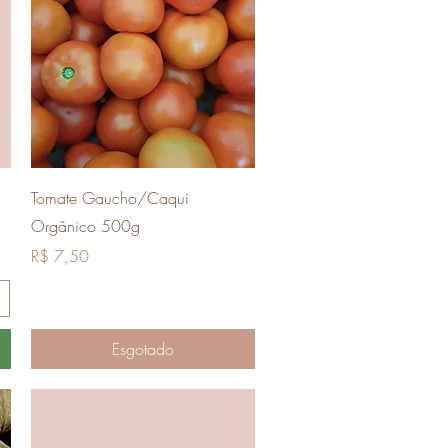
Visualização rápida
Tomate Gaucho/Caqui
Orgânico 500g
Preço
R$ 7,50
Esgotado