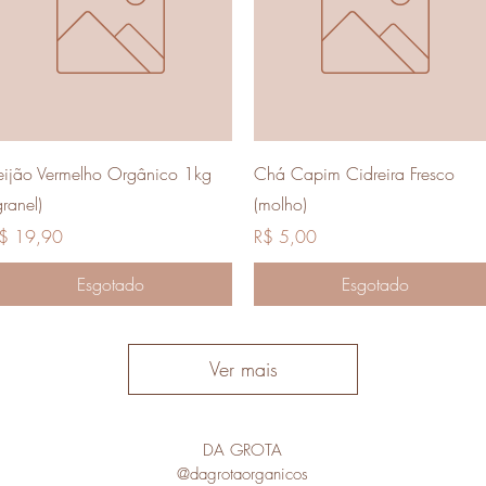
Visualização rápida
Visualização rápida
eijão Vermelho Orgânico 1kg
Chá Capim Cidreira Fresco
granel)
(molho)
reço
Preço
$ 19,90
R$ 5,00
Esgotado
Esgotado
Ver mais
DA GROTA
@dagrotaorganicos