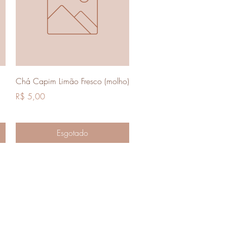
Visualização rápida
Chá Capim Limão Fresco (molho)
Preço
R$ 5,00
Esgotado