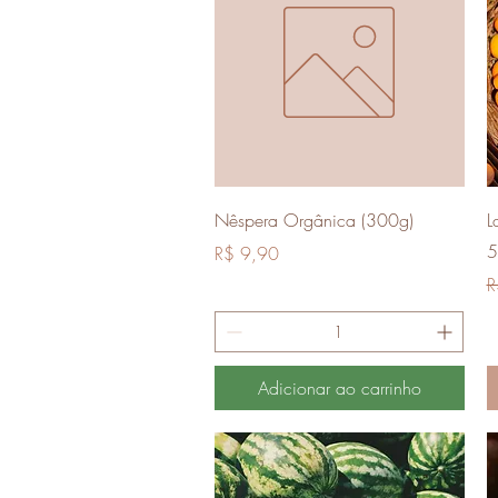
Visualização rápida
Nêspera Orgânica (300g)
L
5
Preço
R$ 9,90
P
R
Adicionar ao carrinho