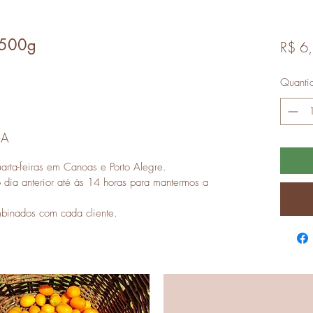
 500g
R$ 6
Quanti
GA
arta-feiras em Canoas e Porto Alegre.
dia anterior até às 14 horas para mantermos a
mbinados com cada cliente.