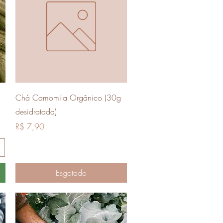
Visualização rápida
Chá Camomila Orgânico (30g
desidratada)
Preço
R$ 7,90
Esgotado