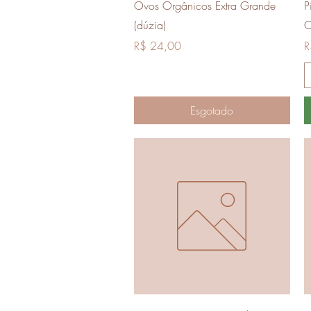
Visualização rápida
Ovos Orgânicos Extra Grande
P
(dúzia)
O
Preço
P
R$ 24,00
R
Esgotado