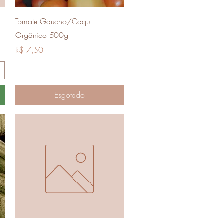
Visualização rápida
Tomate Gaucho/Caqui
Orgânico 500g
Preço
R$ 7,50
Esgotado