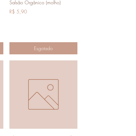
Visualização rápida
Salsão Orgânico (molho)
Preço
R$ 5,90
Esgotado