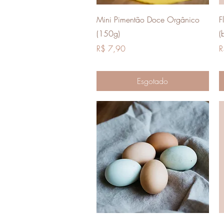
Visualização rápida
Mini Pimentão Doce Orgânico
F
(150g)
(
Preço
P
R$ 7,90
R
Esgotado