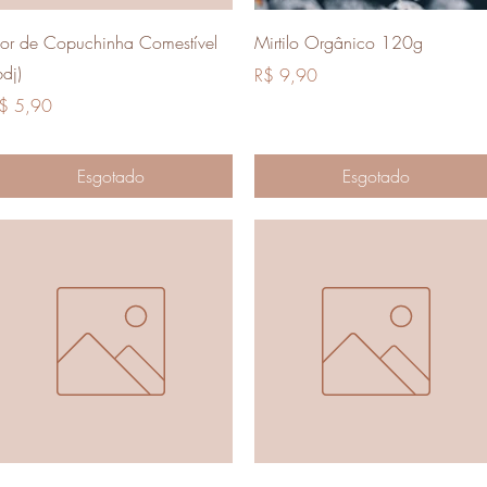
Visualização rápida
Visualização rápida
lor de Copuchinha Comestível
Mirtilo Orgânico 120g
bdj)
Preço
R$ 9,90
reço
$ 5,90
Esgotado
Esgotado